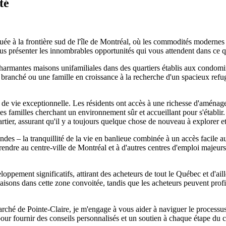
té
à la frontière sud de l'île de Montréal, où les commodités modernes e
vous présenter les innombrables opportunités qui vous attendent dans ce 
armantes maisons unifamiliales dans des quartiers établis aux condomin
 branché ou une famille en croissance à la recherche d'un spacieux refu
é de vie exceptionnelle. Les résidents ont accès à une richesse d'aménage
r les familles cherchant un environnement sûr et accueillant pour s'établi
artier, assurant qu'il y a toujours quelque chose de nouveau à explorer e
ndes – la tranquillité de la vie en banlieue combinée à un accès facile 
 rendre au centre-ville de Montréal et à d'autres centres d'emploi majeurs
oppement significatifs, attirant des acheteurs de tout le Québec et d'ai
isons dans cette zone convoitée, tandis que les acheteurs peuvent profit
ché de Pointe-Claire, je m'engage à vous aider à naviguer le processus
i pour fournir des conseils personnalisés et un soutien à chaque étape du